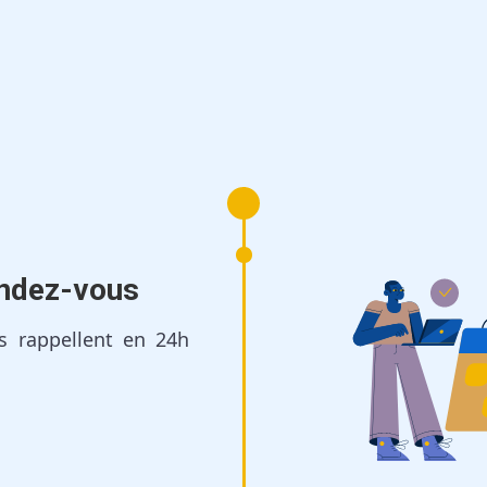
Avec Jobo, recruter n’a
jamais été aussi simple
endez-vous
s rappellent en 24h